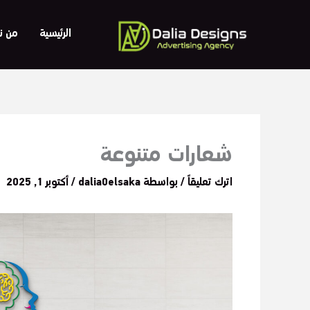
خطي
لى
الرئيسية
من ن
لمحتوى
شعارات متنوعة
اترك تعليقاً
/ بواسطة
dalia0elsaka
/
أكتوبر 1, 2025