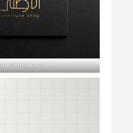
ckup Collection by Asylab